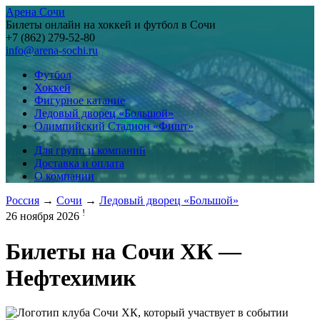
Арена Сочи
Билеты онлайн на хоккей и футбол в Сочи
+7 (862) 279-52-80
info@arena-sochi.ru
Футбол
Хоккей
Фигурное катание
Ледовый дворец «Большой»
Олимпийский Стадион «Фишт»
Для групп и компаний
Доставка и оплата
О компании
Россия
→
Сочи
→
Ледовый дворец «Большой»
!
26 ноября 2026
Билеты на
Сочи ХК —
Нефтехимик