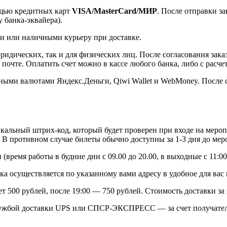
ощью кредитных карт
VISA/MasterСard/МИР
. После отправки з
 банка-эквайера).
и или наличными курьеру при доставке.
ридических, так и для физических лиц. После согласования зака
почте. Оплатить счет можно в кассе любого банка, либо с расче
ными валютами Яндекс.Деньги, Qiwi Wallet и WebMoney. После с
икальный штрих-код, который будет проверен при входе на меро
. В противном случае билеты обычно доступны за 1-3 дня до мер
время работы в будние дни с 09.00 до 20.00, в выходные с 11:00 
ка осуществляется по указанному вами адресу в удобное для вас 
т 500 рублей, после 19:00 — 750 рублей. Стоимость доставки 
ужбой доставки UPS или СПСР-ЭКСПРЕСС — за счет получател