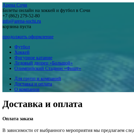
Арена Сочи
Билеты онлайн на хоккей и футбол в Сочи
+7 (862) 279-52-80
info@arena-sochi.ru
корзина пуста
продолжить оформление
Футбол
Хоккей
Фигурное катание
Ледовый дворец «Большой»
Олимпийский Стадион «Фишт»
Для групп и компаний
Доставка и оплата
О компании
Доставка и оплата
Оплата заказа
В зависимости от выбранного мероприятия мы предлагаем сл