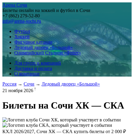
Арена Сочи
Билеты онлайн на хоккей и футбол в Сочи
+7 (862) 279-52-80
info@arena-sochi.ru
Футбол
Хоккей
Фигурное катание
Ледовый дворец «Большой»
Олимпийский Стадион «Фишт»
Для групп и компаний
Доставка и оплата
О компании
Россия
→
Сочи
→
Ледовый дворец «Большой»
!
21 ноября 2026
Билеты на
Сочи ХК — СКА
КХЛ 2026/2027, Сочи ХК — СКА купить билеты от
2 000 ₽