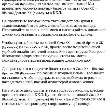
вместе с нами! Мы
Дрэгонс ХК (Куньлунь)
19 октября 2026
предлагаем удобную покупку билетов на матч
Сочи ХК –
в КХЛ.
Шанхай Дрэгонс ХК (Куньлунь)
Не пропустите возможность стать свидетелем яркой и
захватывающей игры двух сильнейших команд на льду.
Переживайте за своих любимцев и наслаждайтесь динамикой
хоккейной баталии в прекрасной атмосфере стадиона.
Чтобы купить билеты на хоккей
Сочи ХК – Шанхай Дрэгонс ХК
на
, просто воспользуйтесь нашей
(Куньлунь)
19 октября 2026
удобной онлайн-системой заказа. Мы гарантируем быстрое и
безопасное оформление покупки, чтобы вы могли
сконцентрироваться на предстоящем хоккейном шоу.
Доверьтесь нам и получите билеты на матч
Сочи ХК – Шанхай
по самым выгодным ценам. Побывайте
Дрэгонс ХК (Куньлунь)
на стадионе, чтобы поддержать своих любимых игроков и
насладиться незабываемой атмосферой живого хоккея.
Не упустите шанс ощутить весь водоворот эмоций, которые
приносит хоккей в КХЛ. Купите билеты на хоккей
Сочи ХК –
на
прямо сейчас и
Шанхай Дрэгонс ХК (Куньлунь)
19 октября 2026
готовьтесь к невероятному спортивному празднику!