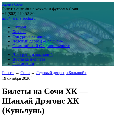
Арена Сочи
Билеты онлайн на хоккей и футбол в Сочи
+7 (862) 279-52-80
info@arena-sochi.ru
Футбол
Хоккей
Фигурное катание
Ледовый дворец «Большой»
Олимпийский Стадион «Фишт»
Для групп и компаний
Доставка и оплата
О компании
Россия
→
Сочи
→
Ледовый дворец «Большой»
!
19 октября 2026
Билеты на
Сочи ХК —
Шанхай Дрэгонс ХК
(Куньлунь)