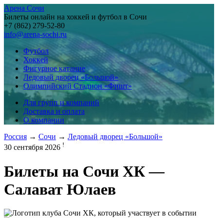
Арена Сочи
Билеты онлайн на хоккей и футбол в Сочи
+7 (862) 279-52-80
info@arena-sochi.ru
Футбол
Хоккей
Фигурное катание
Ледовый дворец «Большой»
Олимпийский Стадион «Фишт»
Для групп и компаний
Доставка и оплата
О компании
Россия
→
Сочи
→
Ледовый дворец «Большой»
!
30 сентября 2026
Билеты на
Сочи ХК —
Салават Юлаев